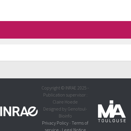
Copyright © INRAE 2025 -
Publication supervisor :
Claire Hoede
Designed by Genotoul-
Bioinfo
Privacy Policy
-
Terms of
service
-
Legal Notice